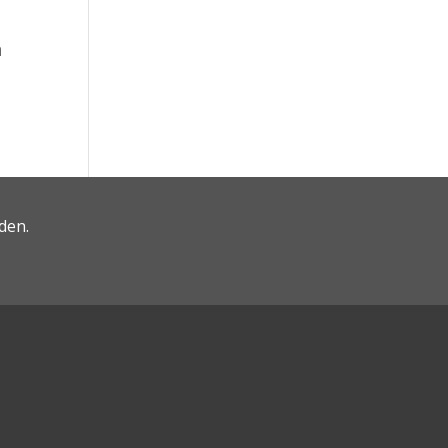
n
den.